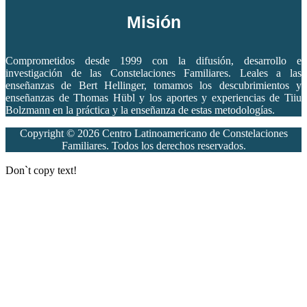
Misión
Comprometidos desde 1999 con la difusión, desarrollo e
investigación de las Constelaciones Familiares. Leales a las
enseñanzas de Bert Hellinger, tomamos los descubrimientos y
enseñanzas de Thomas Hübl y los aportes y experiencias de Tiiu
Bolzmann en la práctica y la enseñanza de estas metodologías.
Copyright © 2026 Centro Latinoamericano de Constelaciones
Familiares. Todos los derechos reservados.
Don`t copy text!