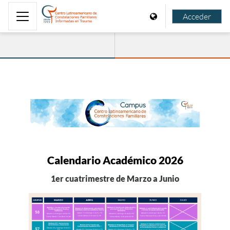
Salta al contenido principal
Acceder
Panel lateral
Campus CLCF
Calendario Académico 2026
1er cuatrimestre de Marzo a Junio